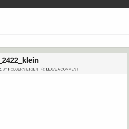
2422_klein
ON
BY
HOLGERNIETGEN
LEAVE A COMMENT
DSC_2422_KLEIN