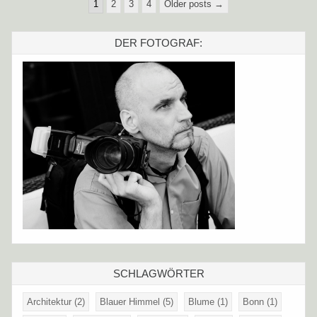
Seitennummerierung
1
2
3
4
Older posts →
der
Beiträge
DER FOTOGRAF:
SCHLAGWÖRTER
Architektur
(2)
Blauer Himmel
(5)
Blume
(1)
Bonn
(1)