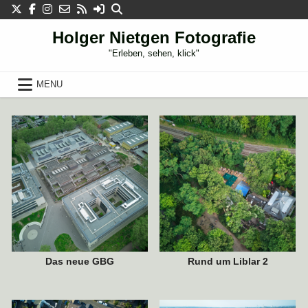
Skip
to
content
Holger Nietgen Fotografie
"Erleben, sehen, klick"
21. MAI 2023
21. AUGUST 2022
MENU
11. AUGUST 2022
30. JULI 2022
Das neue GBG
Rund um Liblar 2