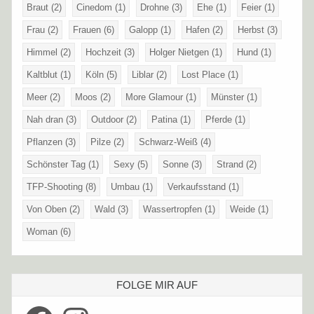
Braut
(2)
Cinedom
(1)
Drohne
(3)
Ehe
(1)
Feier
(1)
Frau
(2)
Frauen
(6)
Galopp
(1)
Hafen
(2)
Herbst
(3)
Himmel
(2)
Hochzeit
(3)
Holger Nietgen
(1)
Hund
(1)
Kaltblut
(1)
Köln
(5)
Liblar
(2)
Lost Place
(1)
Meer
(2)
Moos
(2)
More Glamour
(1)
Münster
(1)
Nah dran
(3)
Outdoor
(2)
Patina
(1)
Pferde
(1)
Pflanzen
(3)
Pilze
(2)
Schwarz-Weiß
(4)
Schönster Tag
(1)
Sexy
(5)
Sonne
(3)
Strand
(2)
TFP-Shooting
(8)
Umbau
(1)
Verkaufsstand
(1)
Von Oben
(2)
Wald
(3)
Wassertropfen
(1)
Weide
(1)
Woman
(6)
FOLGE MIR AUF
Facebook
Instagram