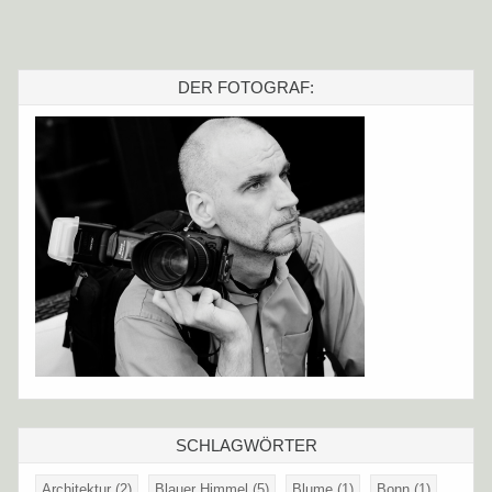
DER FOTOGRAF:
SCHLAGWÖRTER
Architektur
(2)
Blauer Himmel
(5)
Blume
(1)
Bonn
(1)