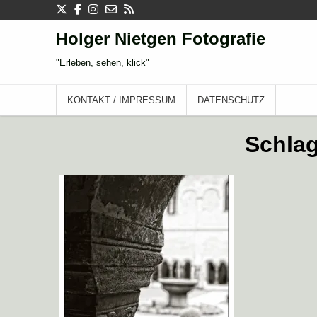
Skip
to
content
Holger Nietgen Fotografie
"Erleben, sehen, klick"
KONTAKT / IMPRESSUM
DATENSCHUTZ
3. AUGUST 2014
Schla