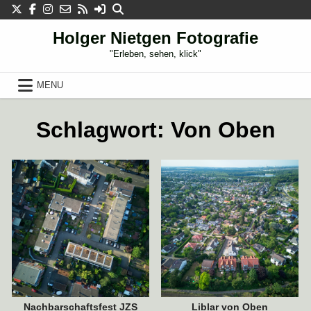
Skip
to
content
Holger Nietgen Fotografie
"Erleben, sehen, klick"
MENU
11. AUGUST 2022
30. JULI 2022
Schlagwort:
Von Oben
Nachbarschaftsfest JZS
Liblar von Oben