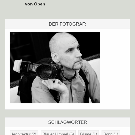
von Oben
DER FOTOGRAF:
SCHLAGWÖRTER
Architektur
(2)
Blauer Himmel
(5)
Blume
(1)
Bonn
(1)