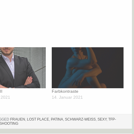
II
Farbkontraste
 2021
14. Januar 2021
GGED
FRAUEN
,
LOST PLACE
,
PATINA
,
SCHWARZ-WEISS
,
SEXY
,
TFP-
SHOOTING