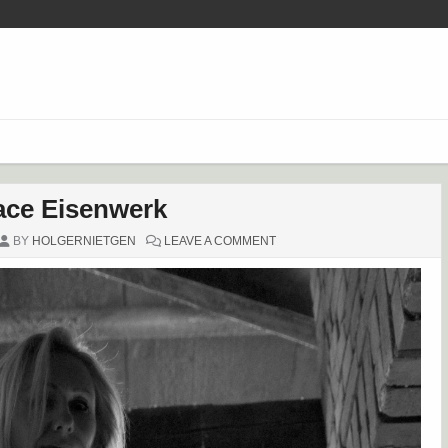
ace Eisenwerk
ON
BY
HOLGERNIETGEN
LEAVE A COMMENT
LOST
PLACE
EISENWERK