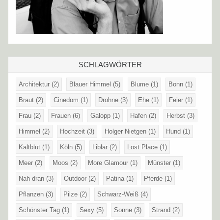
SCHLAGWÖRTER
Architektur
(2)
Blauer Himmel
(5)
Blume
(1)
Bonn
(1)
Braut
(2)
Cinedom
(1)
Drohne
(3)
Ehe
(1)
Feier
(1)
Frau
(2)
Frauen
(6)
Galopp
(1)
Hafen
(2)
Herbst
(3)
Himmel
(2)
Hochzeit
(3)
Holger Nietgen
(1)
Hund
(1)
Kaltblut
(1)
Köln
(5)
Liblar
(2)
Lost Place
(1)
Meer
(2)
Moos
(2)
More Glamour
(1)
Münster
(1)
Nah dran
(3)
Outdoor
(2)
Patina
(1)
Pferde
(1)
Pflanzen
(3)
Pilze
(2)
Schwarz-Weiß
(4)
Schönster Tag
(1)
Sexy
(5)
Sonne
(3)
Strand
(2)