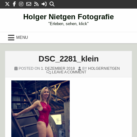
Skip
to
content
Holger Nietgen Fotografie
"Erleben, sehen, klick"
MENU
DSC_2281_klein
POSTED ON
1. DEZEMBER 2018
BY
HOLGERNIETGEN
ON
LEAVE A COMMENT
DSC_2281_KLEIN