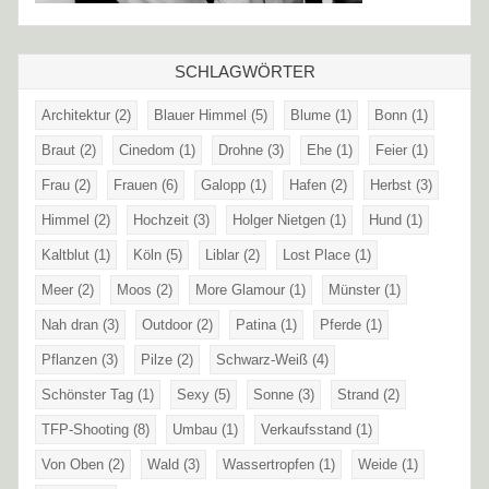
SCHLAGWÖRTER
Architektur
(2)
Blauer Himmel
(5)
Blume
(1)
Bonn
(1)
Braut
(2)
Cinedom
(1)
Drohne
(3)
Ehe
(1)
Feier
(1)
Frau
(2)
Frauen
(6)
Galopp
(1)
Hafen
(2)
Herbst
(3)
Himmel
(2)
Hochzeit
(3)
Holger Nietgen
(1)
Hund
(1)
Kaltblut
(1)
Köln
(5)
Liblar
(2)
Lost Place
(1)
Meer
(2)
Moos
(2)
More Glamour
(1)
Münster
(1)
Nah dran
(3)
Outdoor
(2)
Patina
(1)
Pferde
(1)
Pflanzen
(3)
Pilze
(2)
Schwarz-Weiß
(4)
Schönster Tag
(1)
Sexy
(5)
Sonne
(3)
Strand
(2)
TFP-Shooting
(8)
Umbau
(1)
Verkaufsstand
(1)
Von Oben
(2)
Wald
(3)
Wassertropfen
(1)
Weide
(1)