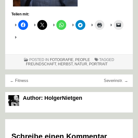
Teilen mit:
POSTED IN
FOTOGRAFIE
,
PEOPLE
TAGGED
FREUNDSCHAFT
,
HERBST
,
NATUR
,
PORTRAIT
Beitragsnavigation
← Fitness
Severinstr. →
Author:
HolgerNietgen
Schreibe einen Kommentar