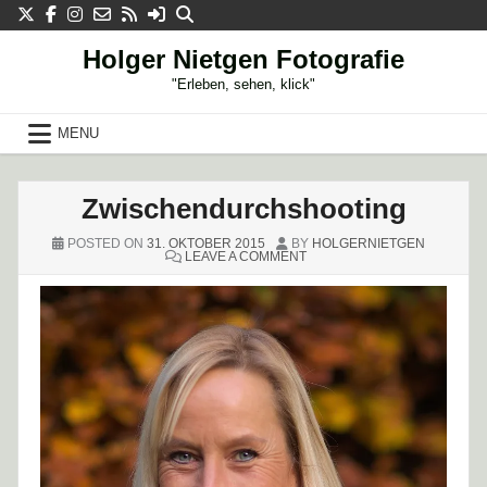
Skip
to
content
Holger Nietgen Fotografie
"Erleben, sehen, klick"
MENU
Zwischendurchshooting
POSTED ON
31. OKTOBER 2015
BY
HOLGERNIETGEN
ON
LEAVE A COMMENT
ZWISCHENDURCHSHOOTIN