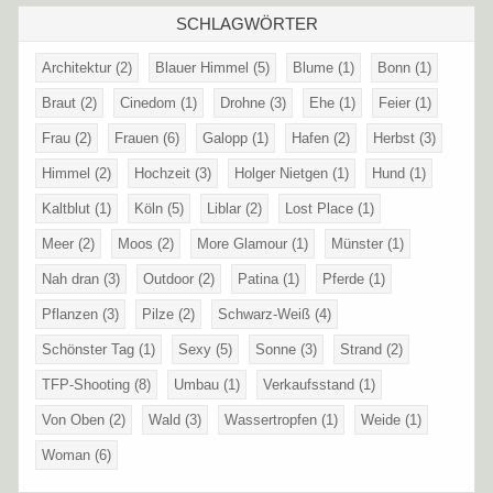
SCHLAGWÖRTER
Architektur
(2)
Blauer Himmel
(5)
Blume
(1)
Bonn
(1)
Braut
(2)
Cinedom
(1)
Drohne
(3)
Ehe
(1)
Feier
(1)
Frau
(2)
Frauen
(6)
Galopp
(1)
Hafen
(2)
Herbst
(3)
Himmel
(2)
Hochzeit
(3)
Holger Nietgen
(1)
Hund
(1)
Kaltblut
(1)
Köln
(5)
Liblar
(2)
Lost Place
(1)
Meer
(2)
Moos
(2)
More Glamour
(1)
Münster
(1)
Nah dran
(3)
Outdoor
(2)
Patina
(1)
Pferde
(1)
Pflanzen
(3)
Pilze
(2)
Schwarz-Weiß
(4)
Schönster Tag
(1)
Sexy
(5)
Sonne
(3)
Strand
(2)
TFP-Shooting
(8)
Umbau
(1)
Verkaufsstand
(1)
Von Oben
(2)
Wald
(3)
Wassertropfen
(1)
Weide
(1)
Woman
(6)