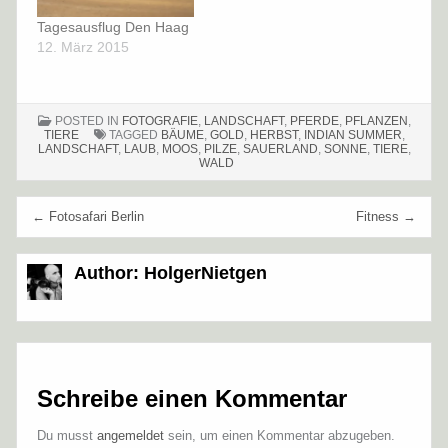
Tagesausflug Den Haag
12. März 2015
POSTED IN
FOTOGRAFIE
,
LANDSCHAFT
,
PFERDE
,
PFLANZEN
,
TIERE
TAGGED
BÄUME
,
GOLD
,
HERBST
,
INDIAN SUMMER
,
LANDSCHAFT
,
LAUB
,
MOOS
,
PILZE
,
SAUERLAND
,
SONNE
,
TIERE
,
WALD
Beitragsnavigation
← Fotosafari Berlin
Fitness →
Author:
HolgerNietgen
Schreibe einen Kommentar
Du musst
angemeldet
sein, um einen Kommentar abzugeben.