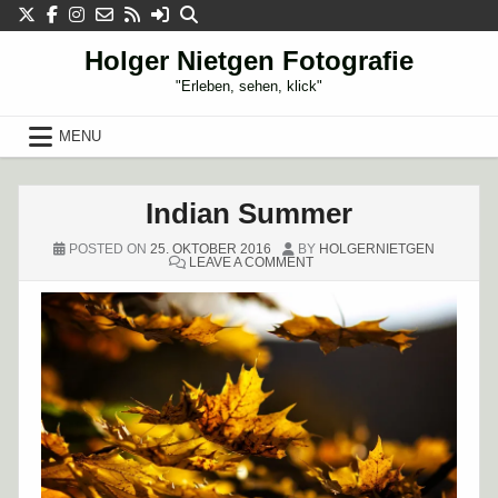
Skip
to
content
Holger Nietgen Fotografie
"Erleben, sehen, klick"
MENU
Indian Summer
POSTED ON
25. OKTOBER 2016
BY
HOLGERNIETGEN
ON
LEAVE A COMMENT
INDIAN
SUMMER