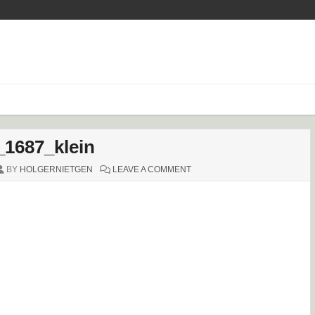
1687_klein
ON
BY
HOLGERNIETGEN
LEAVE A COMMENT
DSC_1687_KLEIN