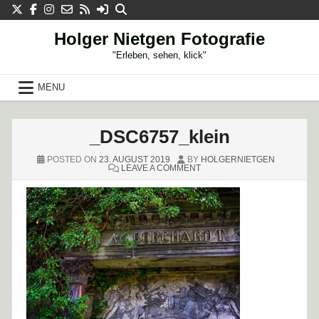
Skip
to
content
Holger Nietgen Fotografie
"Erleben, sehen, klick"
MENU
_DSC6757_klein
POSTED ON
23. AUGUST 2019
BY
HOLGERNIETGEN
ON
LEAVE A COMMENT
_DSC6757_KLEIN