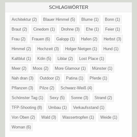
SCHLAGWÖRTER
Architektur
(2)
Blauer Himmel
(5)
Blume
(1)
Bonn
(1)
Braut
(2)
Cinedom
(1)
Drohne
(3)
Ehe
(1)
Feier
(1)
Frau
(2)
Frauen
(6)
Galopp
(1)
Hafen
(2)
Herbst
(3)
Himmel
(2)
Hochzeit
(3)
Holger Nietgen
(1)
Hund
(1)
Kaltblut
(1)
Köln
(5)
Liblar
(2)
Lost Place
(1)
Meer
(2)
Moos
(2)
More Glamour
(1)
Münster
(1)
Nah dran
(3)
Outdoor
(2)
Patina
(1)
Pferde
(1)
Pflanzen
(3)
Pilze
(2)
Schwarz-Weiß
(4)
Schönster Tag
(1)
Sexy
(5)
Sonne
(3)
Strand
(2)
TFP-Shooting
(8)
Umbau
(1)
Verkaufsstand
(1)
Von Oben
(2)
Wald
(3)
Wassertropfen
(1)
Weide
(1)
Woman
(6)