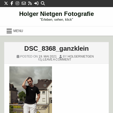
Skip
to
content
Holger Nietgen Fotografie
"Erleben, sehen, klick"
MENU
DSC_8368_ganzklein
POSTED ON
19. MAI 2021
BY
HOLGERNIETGEN
ON
LEAVE A COMMENT
DSC_8368_GANZKLEIN