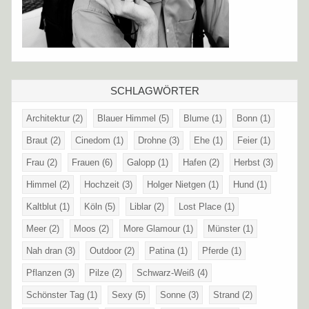
SCHLAGWÖRTER
Architektur
(2)
Blauer Himmel
(5)
Blume
(1)
Bonn
(1)
Braut
(2)
Cinedom
(1)
Drohne
(3)
Ehe
(1)
Feier
(1)
Frau
(2)
Frauen
(6)
Galopp
(1)
Hafen
(2)
Herbst
(3)
Himmel
(2)
Hochzeit
(3)
Holger Nietgen
(1)
Hund
(1)
Kaltblut
(1)
Köln
(5)
Liblar
(2)
Lost Place
(1)
Meer
(2)
Moos
(2)
More Glamour
(1)
Münster
(1)
Nah dran
(3)
Outdoor
(2)
Patina
(1)
Pferde
(1)
Pflanzen
(3)
Pilze
(2)
Schwarz-Weiß
(4)
Schönster Tag
(1)
Sexy
(5)
Sonne
(3)
Strand
(2)