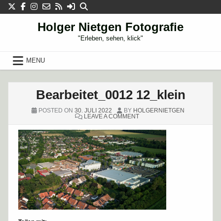
Skip
to
content
Holger Nietgen Fotografie
"Erleben, sehen, klick"
MENU
Bearbeitet_0012 12_klein
POSTED ON
30. JULI 2022
BY
HOLGERNIETGEN
ON
LEAVE A COMMENT
BEARBEITET_0012
12_KLEIN