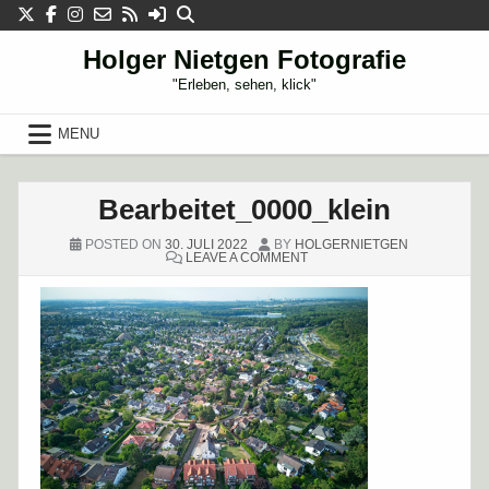
Skip
to
content
Holger Nietgen Fotografie
"Erleben, sehen, klick"
MENU
Bearbeitet_0000_klein
POSTED ON
30. JULI 2022
BY
HOLGERNIETGEN
ON
LEAVE A COMMENT
BEARBEITET_0000_KLEIN