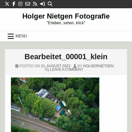
Skip
to
content
Holger Nietgen Fotografie
"Erleben, sehen, klick"
MENU
Bearbeitet_00001_klein
POSTED ON
21. AUGUST 2022
BY
HOLGERNIETGEN
ON
LEAVE A COMMENT
BEARBEITET_00001_KLEIN