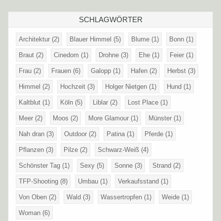
SCHLAGWÖRTER
Architektur
(2)
Blauer Himmel
(5)
Blume
(1)
Bonn
(1)
Braut
(2)
Cinedom
(1)
Drohne
(3)
Ehe
(1)
Feier
(1)
Frau
(2)
Frauen
(6)
Galopp
(1)
Hafen
(2)
Herbst
(3)
Himmel
(2)
Hochzeit
(3)
Holger Nietgen
(1)
Hund
(1)
Kaltblut
(1)
Köln
(5)
Liblar
(2)
Lost Place
(1)
Meer
(2)
Moos
(2)
More Glamour
(1)
Münster
(1)
Nah dran
(3)
Outdoor
(2)
Patina
(1)
Pferde
(1)
Pflanzen
(3)
Pilze
(2)
Schwarz-Weiß
(4)
Schönster Tag
(1)
Sexy
(5)
Sonne
(3)
Strand
(2)
TFP-Shooting
(8)
Umbau
(1)
Verkaufsstand
(1)
Von Oben
(2)
Wald
(3)
Wassertropfen
(1)
Weide
(1)
Woman
(6)