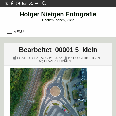
Skip
to
content
Holger Nietgen Fotografie
"Erleben, sehen, klick"
MENU
Bearbeitet_00001 5_klein
POSTED ON
21. AUGUST 2022
BY
HOLGERNIETGEN
ON
LEAVE A COMMENT
BEARBEITET_00001
5_KLEIN