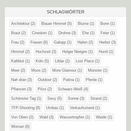
SCHLAGWÖRTER
Architektur
(2)
Blauer Himmel
(5)
Blume
(1)
Bonn
(1)
Braut
(2)
Cinedom
(1)
Drohne
(3)
Ehe
(1)
Feier
(1)
Frau
(2)
Frauen
(6)
Galopp
(1)
Hafen
(2)
Herbst
(3)
Himmel
(2)
Hochzeit
(3)
Holger Nietgen
(1)
Hund
(1)
Kaltblut
(1)
Köln
(5)
Liblar
(2)
Lost Place
(1)
Meer
(2)
Moos
(2)
More Glamour
(1)
Münster
(1)
Nah dran
(3)
Outdoor
(2)
Patina
(1)
Pferde
(1)
Pflanzen
(3)
Pilze
(2)
Schwarz-Weiß
(4)
Schönster Tag
(1)
Sexy
(5)
Sonne
(3)
Strand
(2)
TFP-Shooting
(8)
Umbau
(1)
Verkaufsstand
(1)
Von Oben
(2)
Wald
(3)
Wassertropfen
(1)
Weide
(1)
Woman
(6)