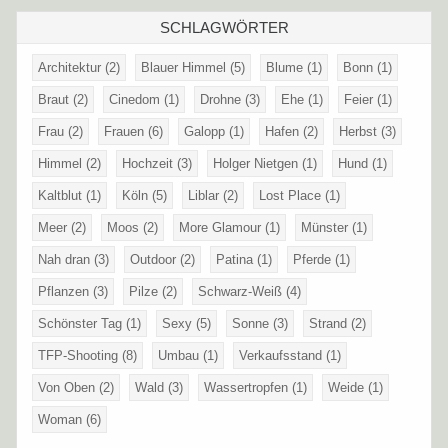
SCHLAGWÖRTER
Architektur
(2)
Blauer Himmel
(5)
Blume
(1)
Bonn
(1)
Braut
(2)
Cinedom
(1)
Drohne
(3)
Ehe
(1)
Feier
(1)
Frau
(2)
Frauen
(6)
Galopp
(1)
Hafen
(2)
Herbst
(3)
Himmel
(2)
Hochzeit
(3)
Holger Nietgen
(1)
Hund
(1)
Kaltblut
(1)
Köln
(5)
Liblar
(2)
Lost Place
(1)
Meer
(2)
Moos
(2)
More Glamour
(1)
Münster
(1)
Nah dran
(3)
Outdoor
(2)
Patina
(1)
Pferde
(1)
Pflanzen
(3)
Pilze
(2)
Schwarz-Weiß
(4)
Schönster Tag
(1)
Sexy
(5)
Sonne
(3)
Strand
(2)
TFP-Shooting
(8)
Umbau
(1)
Verkaufsstand
(1)
Von Oben
(2)
Wald
(3)
Wassertropfen
(1)
Weide
(1)
Woman
(6)