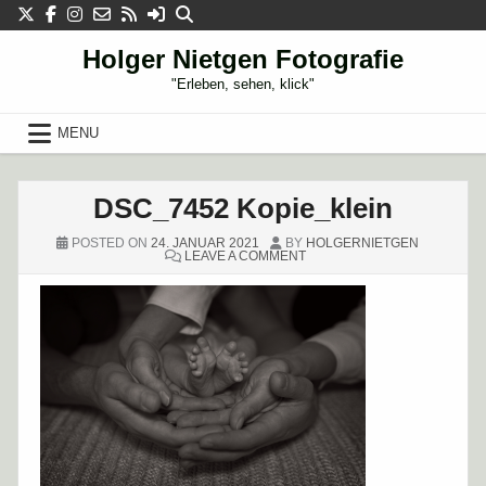
Skip
to
content
Holger Nietgen Fotografie
"Erleben, sehen, klick"
MENU
DSC_7452 Kopie_klein
POSTED ON
24. JANUAR 2021
BY
HOLGERNIETGEN
ON
LEAVE A COMMENT
DSC_7452
KOPIE_KLEIN