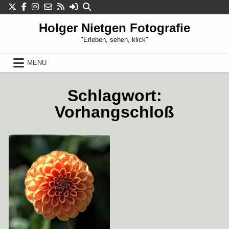
Skip
to
content
Holger Nietgen Fotografie
"Erleben, sehen, klick"
MENU
Schlagwort:
10. JANUAR 2013
Vorhangschloß