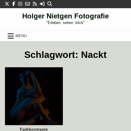
Skip
to
content
Holger Nietgen Fotografie
"Erleben, sehen, klick"
MENU
14. JANUAR 2021
Schlagwort:
Nackt
Farbkontraste