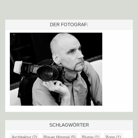
DER FOTOGRAF:
SCHLAGWÖRTER
Architektur
(2)
Blauer Himmel
(5)
Blume
(1)
Bonn
(1)