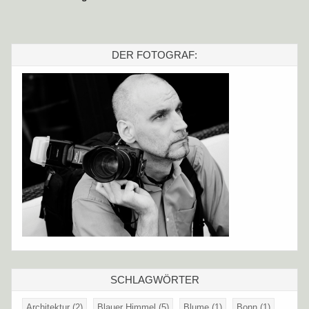
DER FOTOGRAF:
SCHLAGWÖRTER
Architektur
(2)
Blauer Himmel
(5)
Blume
(1)
Bonn
(1)