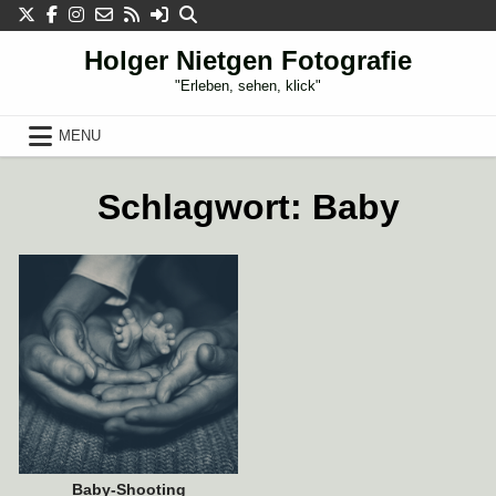
Skip
to
content
Holger Nietgen Fotografie
"Erleben, sehen, klick"
MENU
17. JULI 2020
Schlagwort:
Baby
Baby-Shooting