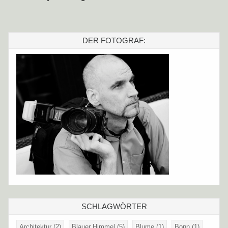
DER FOTOGRAF:
SCHLAGWÖRTER
Architektur
(2)
Blauer Himmel
(5)
Blume
(1)
Bonn
(1)